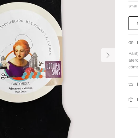
Rati
Small
Midd
Rati
The r
Siguiente
Pant
ater
cóm