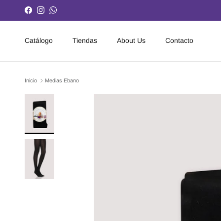
Ir al contenido
Facebook
Instagram
WhatsApp
Catálogo
Tiendas
About Us
Contacto
Inicio
Medias Ebano