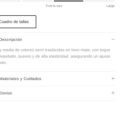
ng of 1 means Small.
True to size
Large
le rating means True to size.
ng of 4 means Large.
Cuadro de tallas
ating of this product for "" is 3.
Descripción
y media de colores semi traslúcidas en tono mate, con toque
ciopelado, suaves y de alta elasticidad, asegurando un ajuste
odo.
Materiales y Cuídados
Envíos